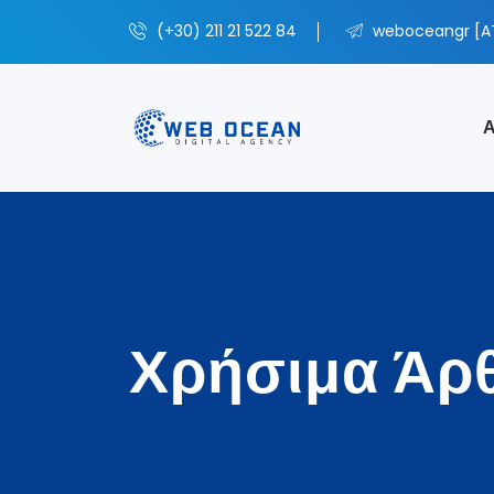
(+30) 211 21 522 84
weboceangr [A
Α
Χρήσιμα Άρθ