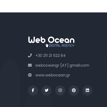
+30 211 21 522 84
weboceangr [AT] gmail.com
www.webocean.gr